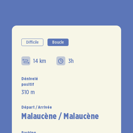
Difficile
Boucle
14 km
3h
Dénivelé
positif
310 m
Départ / Arrivée
Malaucène / Malaucène
Parking