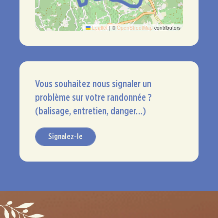
Leaflet
|
©
OpenStreetMap
contributors
Vous souhaitez nous signaler un
problème sur votre randonnée ?
(balisage, entretien, danger…)
Signalez-le