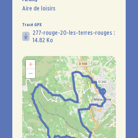
Aire de loisirs
#
#
#
Tracé GPX
277-rouge-20-les-terres-rouges :
14.82 Ko
+
−